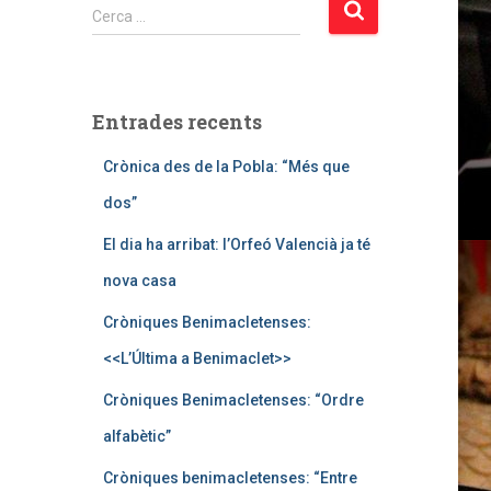
C
Cerca …
e
r
c
a
Entrades recents
:
Crònica des de la Pobla: “Més que
dos”
El dia ha arribat: l’Orfeó Valencià ja té
nova casa
Cròniques Benimacletenses:
<<L’Última a Benimaclet>>
Cròniques Benimacletenses: “Ordre
alfabètic”
Cròniques benimacletenses: “Entre