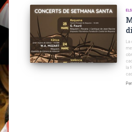
EL
M
d
La 
mes
obr
cad
la 
cas
Pe