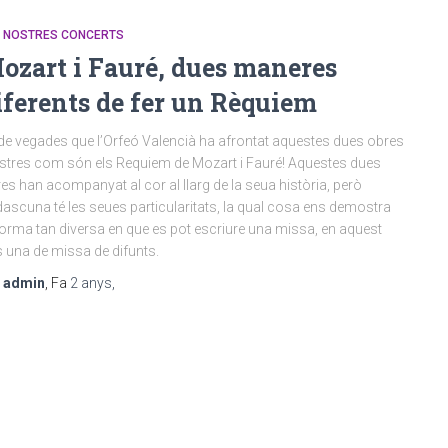
S NOSTRES CONCERTS
ozart i Fauré, dues maneres
iferents de fer un Rèquiem
de vegades que l’Orfeó Valencià ha afrontat aquestes dues obres
tres com són els Requiem de Mozart i Fauré! Aquestes dues
es han acompanyat al cor al llarg de la seua història, però
ascuna té les seues particularitats, la qual cosa ens demostra
forma tan diversa en que es pot escriure una missa, en aquest
 una de missa de difunts.
r
admin
, Fa
2 anys
,