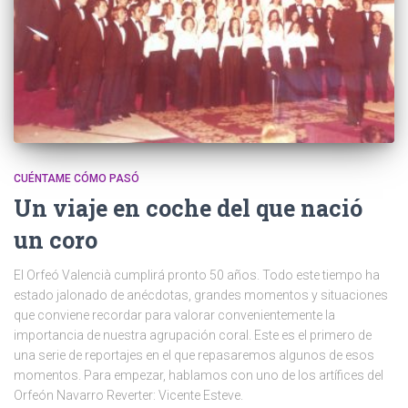
CUÉNTAME CÓMO PASÓ
Un viaje en coche del que nació
un coro
El Orfeó Valencià cumplirá pronto 50 años. Todo este tiempo ha
estado jalonado de anécdotas, grandes momentos y situaciones
que conviene recordar para valorar convenientemente la
importancia de nuestra agrupación coral. Este es el primero de
una serie de reportajes en el que repasaremos algunos de esos
momentos. Para empezar, hablamos con uno de los artífices del
Orfeón Navarro Reverter: Vicente Esteve.