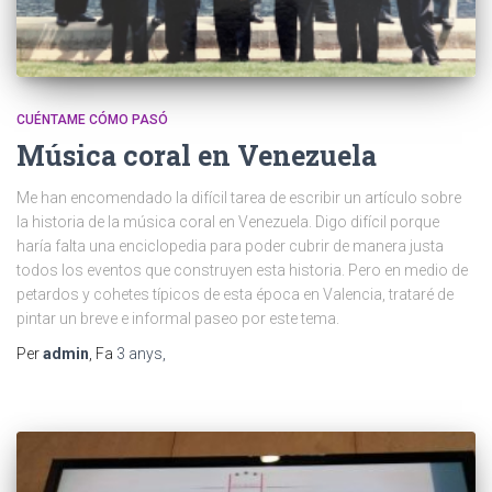
CUÉNTAME CÓMO PASÓ
Música coral en Venezuela
Me han encomendado la difícil tarea de escribir un artículo sobre
la historia de la música coral en Venezuela. Digo difícil porque
haría falta una enciclopedia para poder cubrir de manera justa
todos los eventos que construyen esta historia. Pero en medio de
petardos y cohetes típicos de esta época en Valencia, trataré de
pintar un breve e informal paseo por este tema.
Per
admin
, Fa
3 anys
,