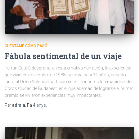
CUÉNTAME CÓMO PASÓ
Fábula sentimental de un viaje
Ferran Català desgrana, en esta emotiva narración, la experiencia
que vivió en noviembre de 1988, hace ya casi 34 años, cuando
junto al Orfeó Valencià participó en el I Concurso Internacional de
Coros Ciudad de Budapest, en el que además de lograrse el primer
premio se vivieron experiencias muy impactantes.
Per
admin
, Fa
4 anys
,