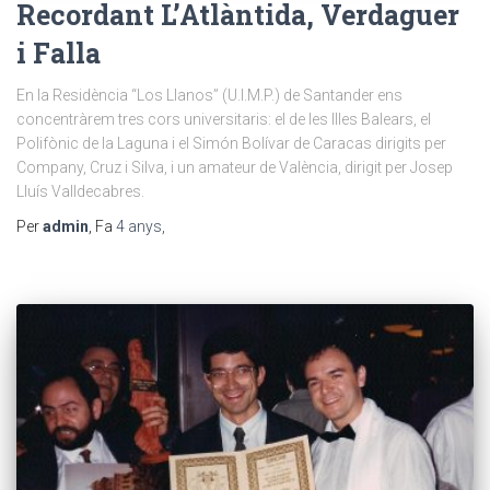
Recordant L’Atlàntida, Verdaguer
i Falla
En la Residència “Los Llanos” (U.I.M.P.) de Santander ens
concentràrem tres cors universitaris: el de les Illes Balears, el
Polifònic de la Laguna i el Simón Bolívar de Caracas dirigits per
Company, Cruz i Silva, i un amateur de València, dirigit per Josep
Lluís Valldecabres.
Per
admin
, Fa
4 anys
,