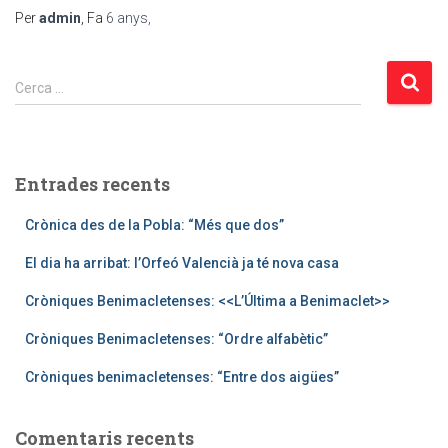
Per
admin
, Fa
6 anys
,
C
Cerca …
e
r
c
a
Entrades recents
:
Crònica des de la Pobla: “Més que dos”
El dia ha arribat: l’Orfeó Valencià ja té nova casa
Cròniques Benimacletenses: <<L’Última a Benimaclet>>
Cròniques Benimacletenses: “Ordre alfabètic”
Cròniques benimacletenses: “Entre dos aigües”
Comentaris recents