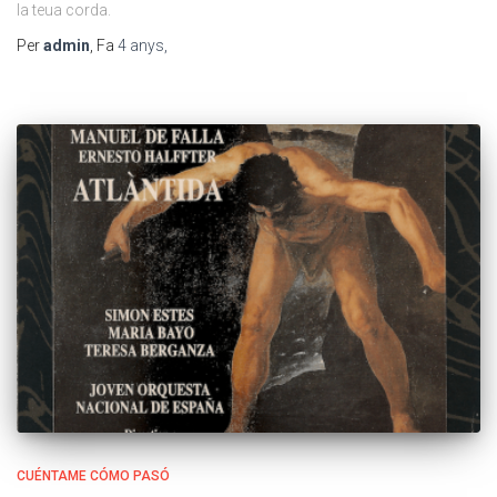
la teua corda.
Per
admin
, Fa
4 anys
,
CUÉNTAME CÓMO PASÓ