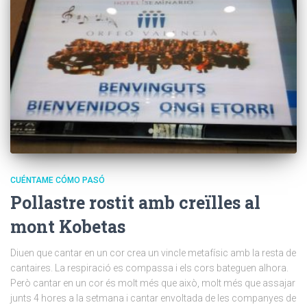
CUÉNTAME CÓMO PASÓ
Pollastre rostit amb creïlles al
mont Kobetas
Diuen que cantar en un cor crea un vincle metafísic amb la resta de
cantaires. La respiració es compassa i els cors bateguen alhora.
Però cantar en un cor és molt més que això, molt més que assajar
junts 4 hores a la setmana i cantar envoltada de les companyes de