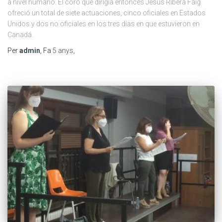
a nivel humano. El coro que dirigía entonces Jesús Ribera Faig
ofreció un total de siete actuaciones, cinco oficiales en Estados
Unidos y dos no oficiales en los tres días en que estuvieron en
Canadá.
Per
admin
, Fa
5 anys
,