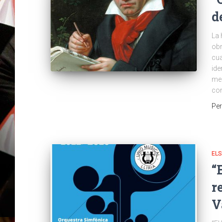
d
La 
obr
cua
ide
mel
con
Pe
EL
“
r
V