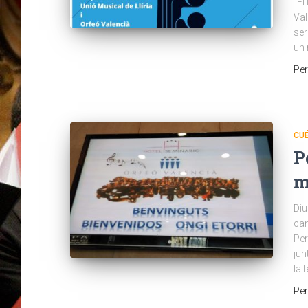
“El
Val
ser
un 
Pe
CU
P
m
Diu
can
Per
jun
la 
Pe