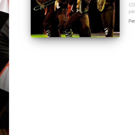
CO
par
Pe