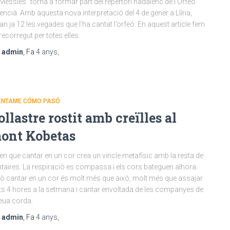
 Messies” torna a formar part del repertori nadalenc de l’Orfeó
encià. Amb aquesta nova interpretació del 4 de gener a Llíria,
an ja 12 les vegades que l’ha cantat l’orfeó. En aquest article fem
recorregut per totes elles.
r
admin
, Fa
4 anys
,
ÉNTAME CÓMO PASÓ
ollastre rostit amb creïlles al
ont Kobetas
en que cantar en un cor crea un vincle metafísic amb la resta de
taires. La respiració es compassa i els cors bateguen alhora.
ò cantar en un cor és molt més que això, molt més que assajar
ts 4 hores a la setmana i cantar envoltada de les companyes de
teua corda.
r
admin
, Fa
4 anys
,