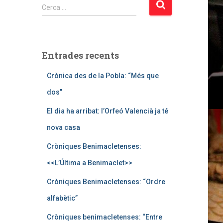
C
Cerca …
e
r
c
a
Entrades recents
:
Crònica des de la Pobla: “Més que
dos”
El dia ha arribat: l’Orfeó Valencià ja té
nova casa
Cròniques Benimacletenses:
<<L’Última a Benimaclet>>
Cròniques Benimacletenses: “Ordre
alfabètic”
Cròniques benimacletenses: “Entre