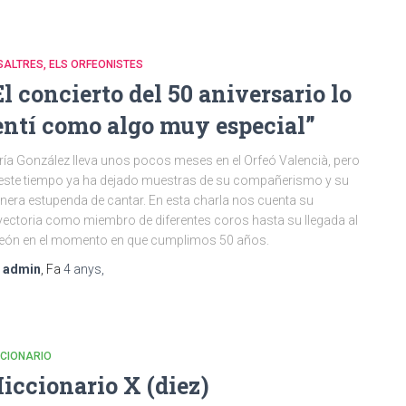
ALTRES, ELS ORFEONISTES
El concierto del 50 aniversario lo
entí como algo muy especial”
ía González lleva unos pocos meses en el Orfeó Valencià, pero
este tiempo ya ha dejado muestras de su compañerismo y su
era estupenda de cantar. En esta charla nos cuenta su
yectoria como miembro de diferentes coros hasta su llegada al
eón en el momento en que cumplimos 50 años.
r
admin
, Fa
4 anys
,
CCIONARIO
iccionario X (diez)