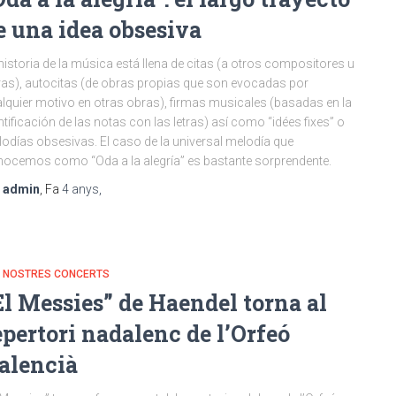
e una idea obsesiva
historia de la música está llena de citas (a otros compositores u
as), autocitas (de obras propias que son evocadas por
lquier motivo en otras obras), firmas musicales (basadas en la
ntificación de las notas con las letras) así como “idées fixes” o
odías obsesivas. El caso de la universal melodía que
ocemos como “Oda a la alegría” es bastante sorprendente.
r
admin
, Fa
4 anys
,
S NOSTRES CONCERTS
El Messies” de Haendel torna al
epertori nadalenc de l’Orfeó
alencià