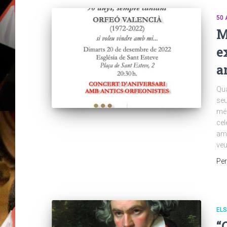
50 
M
e
a
Qua
seu
més
cel
amb
veu
Pe
EL
“