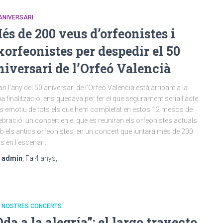
ANIVERSARI
és de 200 veus d’orfeonistes i
xorfeonistes per despedir el 50
niversari de l’Orfeó Valencià
n l’any del 50 aniversari de l’Orfeó Valencià està arribant a la
a finalització, ens quedava per fer el que segurament seria l’acte
 emotiu de tots els que hem completat en estos 12 mesos de
ebració: un concert en el que es reuniran els orfeonistes actuals
 els antics orfeonistes, en un concert que juntarà més de 200
s en l’escenari.
r
admin
, Fa
4 anys
,
S NOSTRES CONCERTS
Oda a la alegría”: el largo trayecto