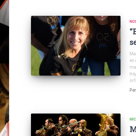
NOS
“
s
Mar
en 
man
tra
orf
Pe
MI
M