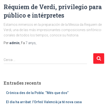
Réquiem de Verdi, privilegio para
público e intérpretes
Estamos inmersos en la preparación de la Messa da Requiem de
Verdi, una de las más impresionantes composiciones sinfónico-
corales de todos los tiempos, conoce su historia.
Per
admin
, Fa
7 anys
,
C
Cerca …
e
r
c
a
Entrades recents
:
Crònica des de la Pobla: “Més que dos”
El dia ha arribat: l’Orfeó Valencià ja té nova casa