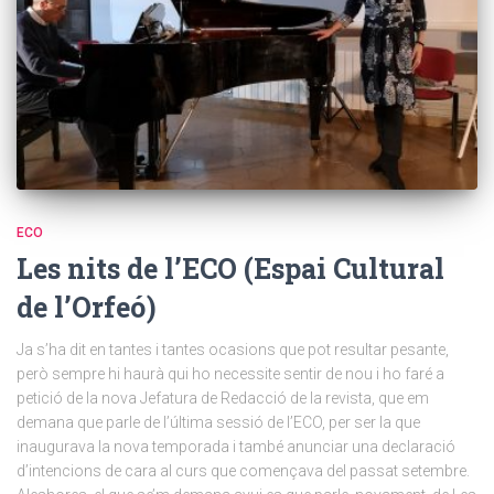
ECO
Les nits de l’ECO (Espai Cultural
de l’Orfeó)
Ja s’ha dit en tantes i tantes ocasions que pot resultar pesante,
però sempre hi haurà qui ho necessite sentir de nou i ho faré a
petició de la nova Jefatura de Redacció de la revista, que em
demana que parle de l’última sessió de l’ECO, per ser la que
inaugurava la nova temporada i també anunciar una declaració
d’intencions de cara al curs que començava del passat setembre.