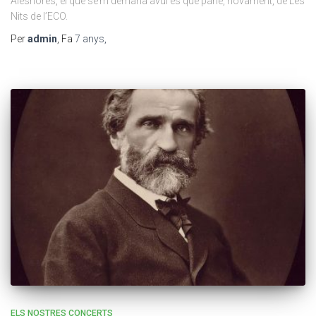
Aleshores, el que se’m demana avui es que parle, novament, de Les
Nits de l’ECO.
Per
admin
, Fa
7 anys
,
ELS NOSTRES CONCERTS