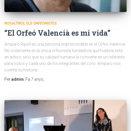
NOSALTRES, ELS ORFEONISTES
“El Orfeó Valencià es mi vida”
Amparo Ripoll es una persona imprescindible en el Orfeó Valencià.
No solamente es la única orfeonista fundadora que todavía está
en activo, sino que su calidad humana la convierte en un referente
para todos y cada uno de los integrantes del coro. Amparo nos
cuenta su historia…
Per
admin
, Fa
7 anys
,