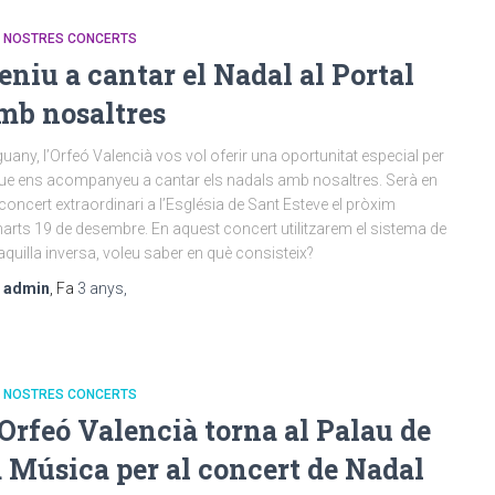
S NOSTRES CONCERTS
eniu a cantar el Nadal al Portal
mb nosaltres
uany, l’Orfeó Valencià vos vol oferir una oportunitat especial per
ue ens acompanyeu a cantar els nadals amb nosaltres. Serà en
concert extraordinari a l’Església de Sant Esteve el pròxim
arts 19 de desembre. En aquest concert utilitzarem el sistema de
taquilla inversa, voleu saber en què consisteix?
r
admin
, Fa
3 anys
,
S NOSTRES CONCERTS
’Orfeó Valencià torna al Palau de
a Música per al concert de Nadal