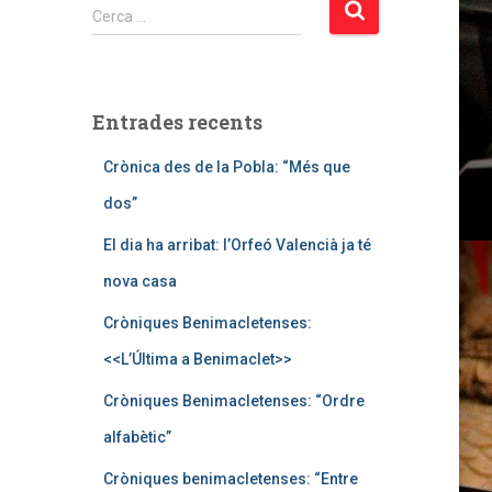
C
Cerca …
e
r
c
a
Entrades recents
:
Crònica des de la Pobla: “Més que
dos”
El dia ha arribat: l’Orfeó Valencià ja té
nova casa
Cròniques Benimacletenses:
<<L’Última a Benimaclet>>
Cròniques Benimacletenses: “Ordre
alfabètic”
Cròniques benimacletenses: “Entre