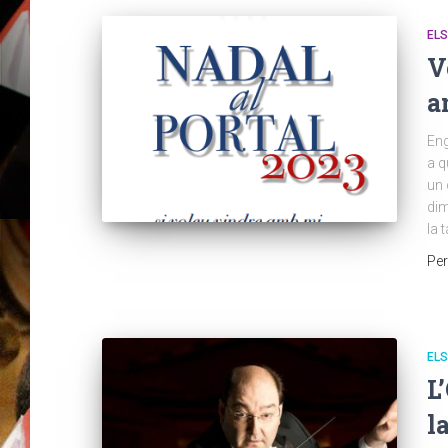
EL
V
a
Eng
a q
un 
dim
la 
Pe
EL
L
l