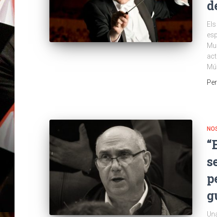
d
Els
esp
Mun
act
Mús
Pe
NOS
“
s
p
g
Una