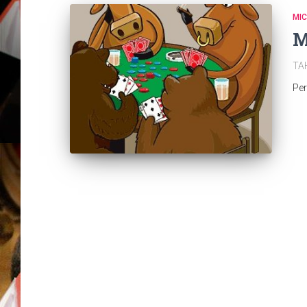
MI
M
TAH
Pe