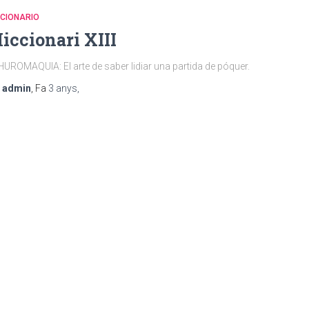
CCIONARIO
iccionari XIII
UROMAQUIA: El arte de saber lidiar una partida de póquer.
r
admin
, Fa
3 anys
,