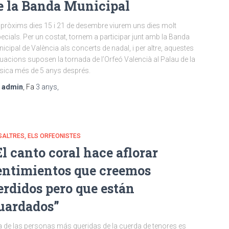
e la Banda Municipal
 pròxims dies 15 i 21 de desembre viurem uns dies molt
ecials. Per un costat, tornem a participar junt amb la Banda
icipal de València als concerts de nadal, i per altre, aquestes
uacions suposen la tornada de l’Orfeó Valencià al Palau de la
ica més de 5 anys després.
r
admin
, Fa
3 anys
,
ALTRES, ELS ORFEONISTES
El canto coral hace aflorar
entimientos que creemos
erdidos pero que están
uardados”
 de las personas más queridas de la cuerda de tenores es