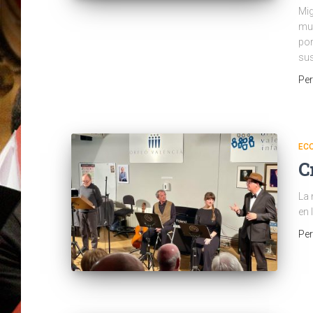
Mig
muy
por
sus
Pe
EC
C
La 
en 
Pe