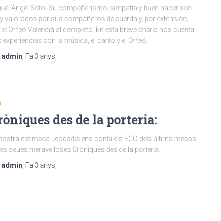
uel Ángel Soto. Su compañerismo, simpatía y buen hacer son
 valorados por sus compañeros de cuerda y, por extensión,
 el Orfeó Valencià al completo. En esta breve charla nos cuenta
 experiencias con la música, el canto y el Orfeó.
r
admin
, Fa
3 anys
,
O
ròniques des de la porteria:
nostra estimada Leocàdia ens conta els ECO dels últims mesos
les seues meravelloses Cròniques des de la porteria.
r
admin
, Fa
3 anys
,