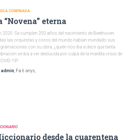
SICA CONFINADA
a “Novena” eterna
 2020. Se cumplen 250 años del nacimiento de Beethoven.
as las orquestas y coros del mundo habían inundado sus
gramaciones con su obra, ¿quién nos iba a decir que tanta
ebración se iba a ver deslucida por culpa de la maldita crisis de
COVID-19?
r
admin
, Fa
6 anys
,
CCIONARIO
iccionario desde la cuarentena