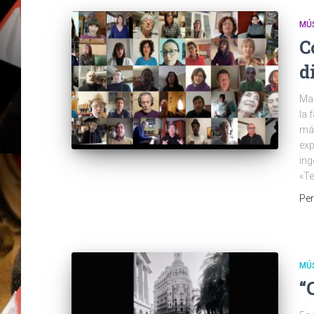
MÚ
C
d
Mal
la 
más
exp
ing
«Te
Pe
MÚ
“