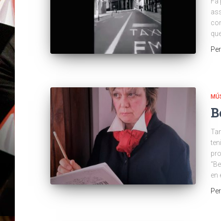
Fa 
ass
com
que
Pe
MÚ
B
Tan
ten
pro
“Be
en 
Pe