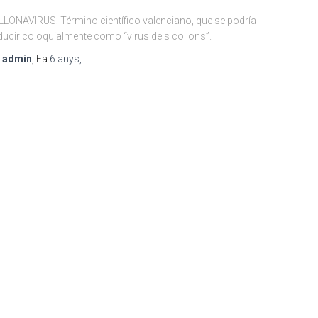
LONAVIRUS: Término científico valenciano, que se podría
ducir coloquialmente como “virus dels collons”.
r
admin
, Fa
6 anys
,