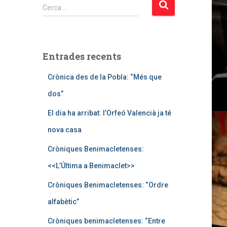
C
Cerca …
e
r
c
a
Entrades recents
:
Crònica des de la Pobla: “Més que
dos”
El dia ha arribat: l’Orfeó Valencià ja té
nova casa
Cròniques Benimacletenses:
<<L’Última a Benimaclet>>
Cròniques Benimacletenses: “Ordre
alfabètic”
Cròniques benimacletenses: “Entre