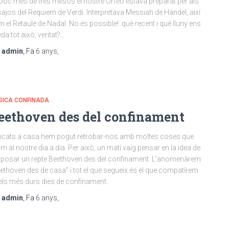
poc més de tres mesos el nostre Orfeó estava preparat per als
ajos del Requiem de Verdi. Interpretava Messiah de Händel, així
 el Retaule de Nadal. No és possible!: què recent i què lluny ens
da tot això, veritat?…
r
admin
, Fa
6 anys
,
SICA CONFINADA
eethoven des del confinament
cats a casa hem pogut retrobar-nos amb moltes coses que
im al nostre dia a dia. Per això, un matí vaig pensar en la idea de
posar un repte Beethoven des del confinament. L’anomenàrem
ethoven des de casa” i tot el que segueix és el que compatírem
els més durs dies de confinament.
r
admin
, Fa
6 anys
,