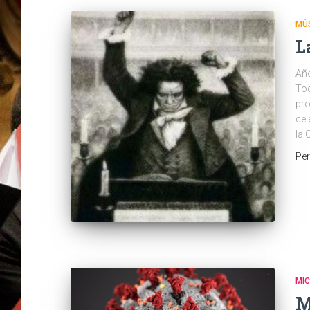
MÚ
L
Año
Tod
pro
cel
la 
Pe
MI
M