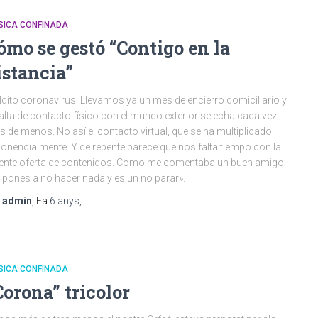
SICA CONFINADA
ómo se gestó “Contigo en la
istancia”
dito coronavirus. Llevamos ya un mes de encierro domiciliario y
falta de contacto físico con el mundo exterior se echa cada vez
 de menos. No así el contacto virtual, que se ha multiplicado
onencialmente. Y de repente parece que nos falta tiempo con la
ente oferta de contenidos. Como me comentaba un buen amigo:
 pones a no hacer nada y es un no parar».
r
admin
, Fa
6 anys
,
SICA CONFINADA
Corona” tricolor