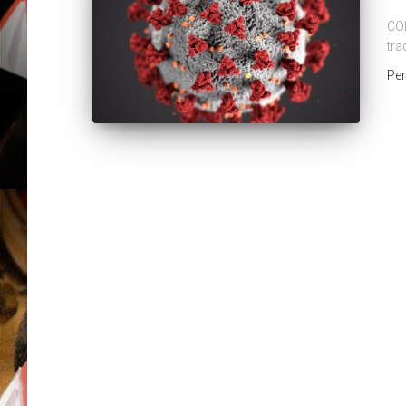
COL
tra
Pe