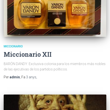
MICCIONARIO
Miccionario XII
BARÓN DANDY: Exclusiva colonia para los miembros más nobles
de las ejecutivas de los partidos políticos.
Per
admin
, Fa
3 anys
,