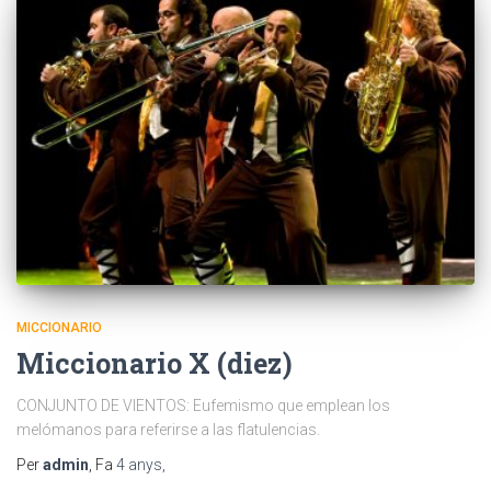
MICCIONARIO
Miccionario X (diez)
CONJUNTO DE VIENTOS: Eufemismo que emplean los
melómanos para referirse a las flatulencias.
Per
admin
, Fa
4 anys
,