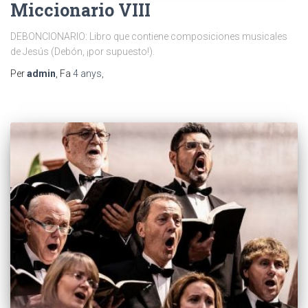
Miccionario VIII
DEBONCIONARIO: Libro que contiene composiciones musicales
de Jesús (Debón, ¡por supuesto!).
Per
admin
, Fa
4 anys
,