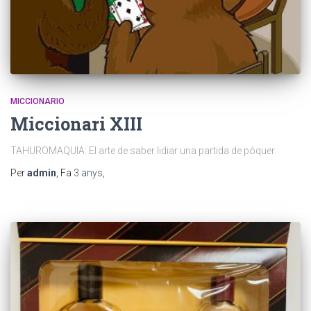
MICCIONARIO
Miccionari XIII
TAHUROMAQUIA: El arte de saber lidiar una partida de póquer.
Per
admin
, Fa
3 anys
,