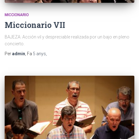
MICCIONARIO
Miccionario VII
BAJEZA: Acción vil y despreciable realizada por un bajo en pleno
concierto.
Per
admin
, Fa
5 anys
,