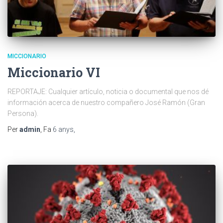
MICCIONARIO
Miccionario VI
REPORTAJE: Cualquier artículo, noticia o documental que nos dé
información acerca de nuestro compañero José Ramón (Gran
Persona).
Per
admin
, Fa
6 anys
,