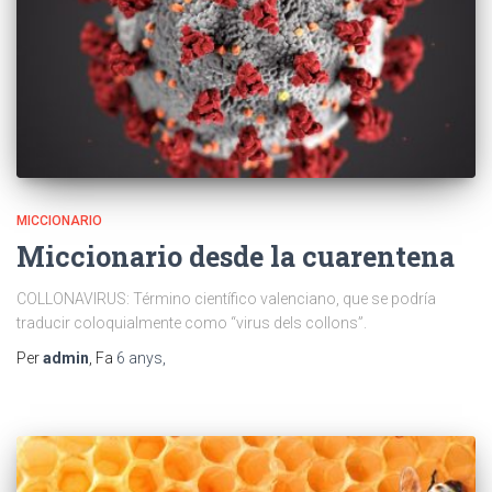
MICCIONARIO
Miccionario desde la cuarentena
COLLONAVIRUS: Término científico valenciano, que se podría
traducir coloquialmente como “virus dels collons”.
Per
admin
, Fa
6 anys
,