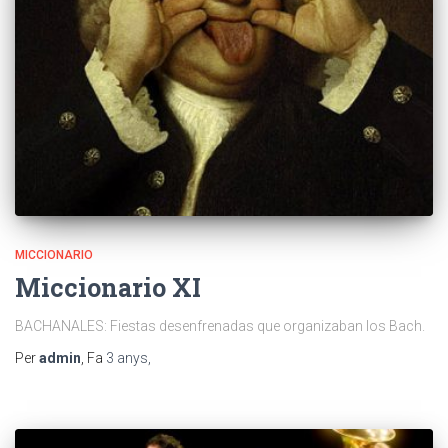
MICCIONARIO
Miccionario XI
BACHANALES: Fiestas desenfrenadas que organizaban los Bach.
Per
admin
, Fa
3 anys
,