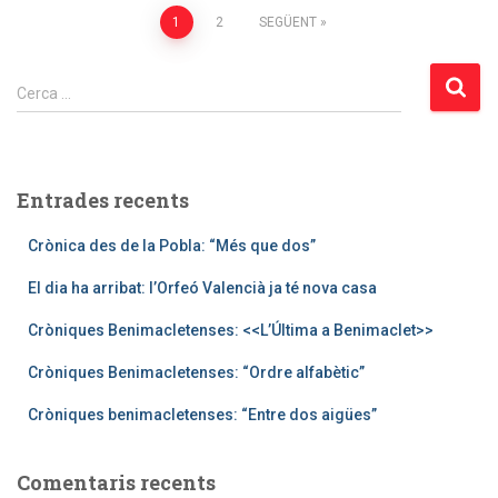
Paginació
1
2
SEGÜENT
de
C
Cerca …
e
les
r
c
entrades
a
Entrades recents
:
Crònica des de la Pobla: “Més que dos”
El dia ha arribat: l’Orfeó Valencià ja té nova casa
Cròniques Benimacletenses: <<L’Última a Benimaclet>>
Cròniques Benimacletenses: “Ordre alfabètic”
Cròniques benimacletenses: “Entre dos aigües”
Comentaris recents