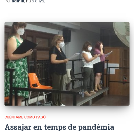
Per
admin
, Fa
6 anys
,
CUÉNTAME CÓMO PASÓ
Assajar en temps de pandèmia