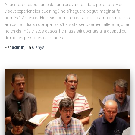
Aquestos mesos han estat una prova molt dura per a tots. Hem
viscut experiències que ningú no s’haguera pogut imaginar fa
només 12 mesos. Hem vist com la nostra relació amb els nostres
amics, familiars i companys s’ha vista seriosament alterada, quan
no en els més tristos casos, hem assistit apenats a la despedida
de moltes persones estimades.
Per
admin
, Fa
6 anys
,