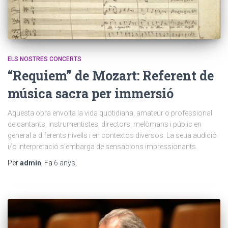
ELS NOSTRES CONCERTS
“Requiem” de Mozart: Referent de
música sacra per immersió
Aquesta obra envolta la vida quotidiana, amateur o professional
de cantants, instrumentistes, directors, melòmans i públic en
general a diferents nivells i en contextos diversos. La seua audició
i/o interpretació s’embarga de sensacions impressionants.
Per
admin
, Fa
6 anys
,