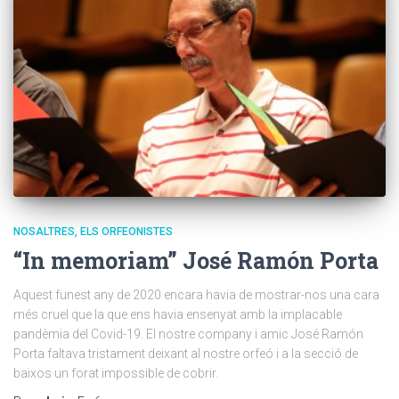
NOSALTRES, ELS ORFEONISTES
“In memoriam” José Ramón Porta
Aquest funest any de 2020 encara havia de mostrar-nos una cara
més cruel que la que ens havia ensenyat amb la implacable
pandèmia del Covid-19. El nostre company i amic José Ramón
Porta faltava tristament deixant al nostre orfeó i a la secció de
baixos un forat impossible de cobrir.