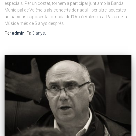
especials. Per un costat, tornem a participar junt amb la Banda
Municipal de València als concerts de nadal, i per altre, aquestes
actuacions suposen la tornada de l’Orfeó Valencià al Palau de la
Música més de 5 anys després.
Per
admin
, Fa
3 anys
,