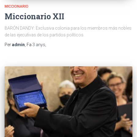
MICCIONARIO
Miccionario XII
BARÓN DANDY: Exclusiva colonia para los miembros más nobles
de las ejecutivas de los partidos políticos.
Per
admin
, Fa
3 anys
,