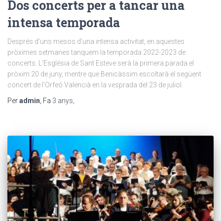
Dos concerts per a tancar una
intensa temporada
Després d’uns mesos d’una intensa activitat, en aquestes
pròximes setmanes tanquem la temporada 2022-2023 de
concerts. L’Església de Sant Esteve serà la primera parada el
pròxim 20 de juny, mentre que Benicàssim escoltarà el següent
concert de l’Orfeó Valencià en la vesprada del 23 de juliol.
Per
admin
, Fa
3 anys
,