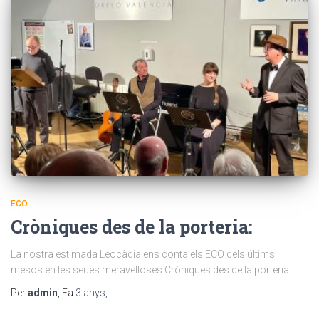
ECO
Cròniques des de la porteria:
La nostra estimada Leocàdia ens conta els ECO dels últims
mesos en les seues meravelloses Cròniques des de la porteria.
Per
admin
, Fa
3 anys
,