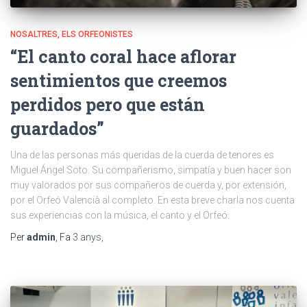
NOSALTRES, ELS ORFEONISTES
“El canto coral hace aflorar
sentimientos que creemos
perdidos pero que están
guardados”
Una de las personas más queridas de la cuerda de tenores es
Miguel Ángel Soto. Su compañerismo, simpatía y buen hacer son
muy valorados por sus compañeros de cuerda y, por extensión,
por el Orfeó Valencià al completo. En esta breve charla nos cuenta
sus experiencias con la música, el canto y el Orfeó.
Per
admin
, Fa
3 anys
,