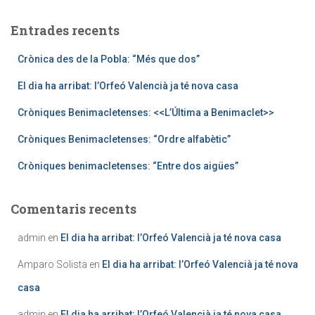
c
entrades
a
Entrades recents
:
Crònica des de la Pobla: “Més que dos”
El dia ha arribat: l’Orfeó Valencià ja té nova casa
Cròniques Benimacletenses: <<L’Última a Benimaclet>>
Cròniques Benimacletenses: “Ordre alfabètic”
Cròniques benimacletenses: “Entre dos aigües”
Comentaris recents
admin
en
El dia ha arribat: l’Orfeó Valencià ja té nova casa
Amparo Solista
en
El dia ha arribat: l’Orfeó Valencià ja té nova
casa
admin
en
El dia ha arribat: l’Orfeó Valencià ja té nova casa