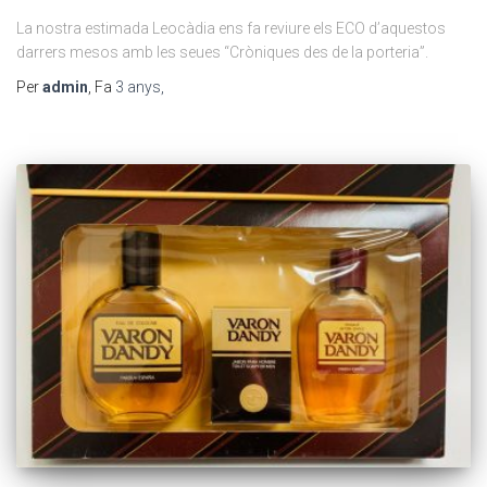
La nostra estimada Leocàdia ens fa reviure els ECO d’aquestos
darrers mesos amb les seues “Cròniques des de la porteria”.
Per
admin
, Fa
3 anys
,