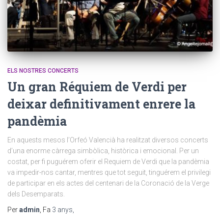
ELS NOSTRES CONCERTS
Un gran Réquiem de Verdi per
deixar definitivament enrere la
pandèmia
En aquests mesos l’Orfeó Valencià ha realitzat diversos concerts
d’una enorme càrrega simbòlica, històrica i emocional. Per un
costat, per fi puguérem oferir el Requiem de Verdi que la pandèmia
va impedir-nos cantar, mentres que tot seguit, tinguérem el privilegi
de participar en els actes del centenari de la Coronació de la Verge
dels Desemparats.
Per
admin
, Fa
3 anys
,