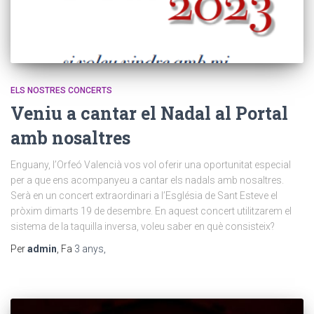
ELS NOSTRES CONCERTS
Veniu a cantar el Nadal al Portal
amb nosaltres
Enguany, l’Orfeó Valencià vos vol oferir una oportunitat especial
per a que ens acompanyeu a cantar els nadals amb nosaltres.
Serà en un concert extraordinari a l’Església de Sant Esteve el
pròxim dimarts 19 de desembre. En aquest concert utilitzarem el
sistema de la taquilla inversa, voleu saber en què consisteix?
Per
admin
, Fa
3 anys
,